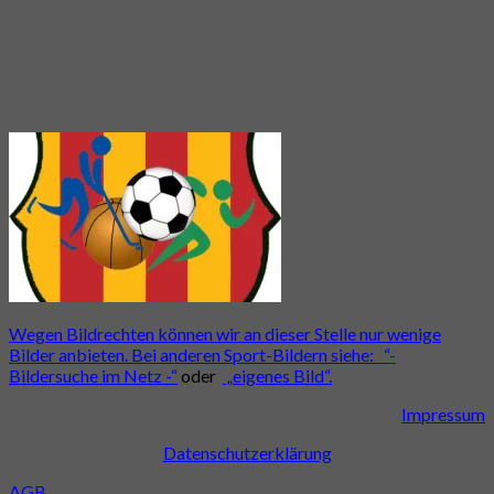
Wegen Bildrechten können wir an dieser Stelle nur wenige
Bilder anbieten. Bei anderen Sport-Bildern siehe:
“-
Bildersuche im Netz -“
oder
„eigenes Bild“.
Impressum
Datenschutzerklärung
AGB