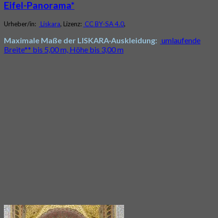
Eifel-Panorama*
Urheber/in:
Liskara
, Lizenz:
CC BY-SA 4.0
,
Maximale Maße der LISKARA-Auskleidung:
umlaufende
Breite** bis 5,00 m, Höhe bis 3,00 m