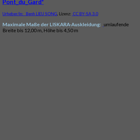
Pont_du_Gard*
Urheber/in:
Benh LIEU SONG
, Lizenz:
CC BY-SA 3.0
Maximale Maße der LISKARA-Auskleidung:
umlaufende
Breite bis 12,00 m, Höhe bis 4,50 m