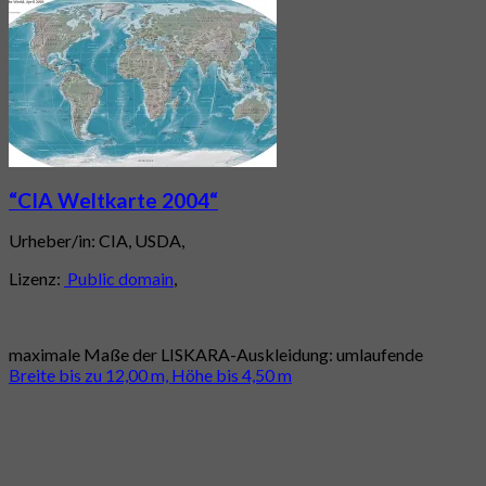
“CIA Weltkarte 2004“
Urheber/in: CIA, USDA,
Lizenz:
Public domain
,
maximale Maße der LISKARA-Auskleidung: umlaufende
Breite bis zu 12,00 m, Höhe bis 4,50 m