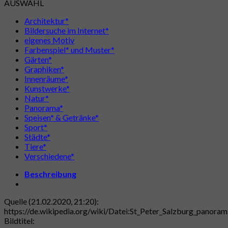
AUSWAHL
Architektur*
Bildersuche im Internet*
eigenes Motiv
Farbenspiel* und Muster*
Gärten*
Graphiken*
Innenräume*
Kunstwerke*
Natur*
Panorama*
Speisen* & Getränke*
Sport*
Städte*
Tiere*
Verschiedene*
Beschreibung
Quelle (21.02.2020, 21:20):
https://de.wikipedia.org/wiki/Datei:St_Peter_Salzburg_panorami
Bildtitel: