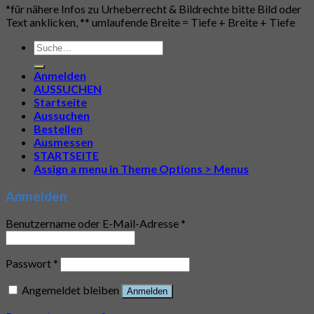
*für nähere Infos zu Urheberrecht & Bildrechte bitte Bild oder
Text anklicken, ** umlaufende Breite = Tiefe + Breite + Tiefe
Suche
nach:
Anmelden
AUSSUCHEN
Startseite
Aussuchen
Bestellen
Ausmessen
STARTSEITE
Assign a menu in Theme Options > Menus
Anmelden
Benutzername oder E-Mail-Adresse
*
Passwort
*
Angemeldet bleiben
Anmelden