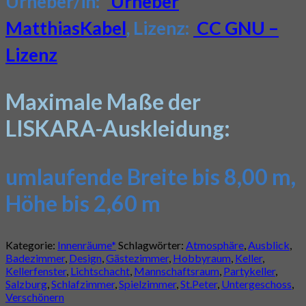
Urheber/in:
Urheber
MatthiasKabel
, Lizenz:
CC GNU –
Lizenz
Maximale Maße der
LISKARA-Auskleidung:
umlaufende Breite bis 8,00 m,
Höhe bis 2,60 m
Kategorie:
Innenräume*
Schlagwörter:
Atmosphäre
,
Ausblick
,
Badezimmer
,
Design
,
Gästezimmer
,
Hobbyraum
,
Keller
,
Kellerfenster
,
Lichtschacht
,
Mannschaftsraum
,
Partykeller
,
Salzburg
,
Schlafzimmer
,
Spielzimmer
,
St.Peter
,
Untergeschoss
,
Verschönern