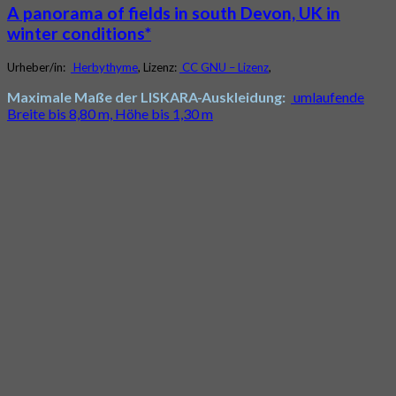
A panorama of fields in south Devon, UK in
winter conditions*
Urheber/in:
Herbythyme
, Lizenz:
CC GNU – Lizenz
,
Maximale Maße der LISKARA-Auskleidung:
umlaufende
Breite bis 8,80 m, Höhe bis 1,30 m