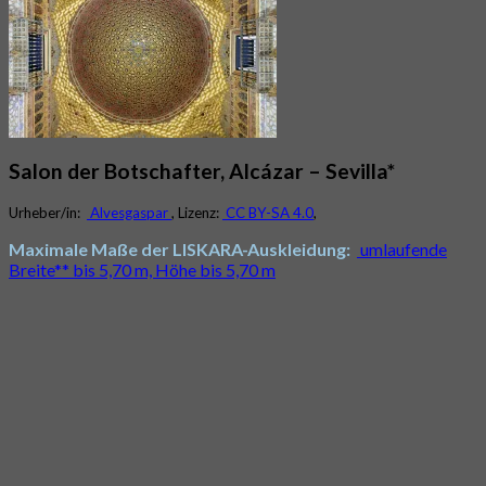
Salon der Botschafter, Alcázar – Sevilla*
Urheber/in:
Alvesgaspar
, Lizenz:
CC BY-SA 4.0
,
Maximale Maße der LISKARA-Auskleidung:
umlaufende
Breite** bis 5,70 m, Höhe bis 5,70 m