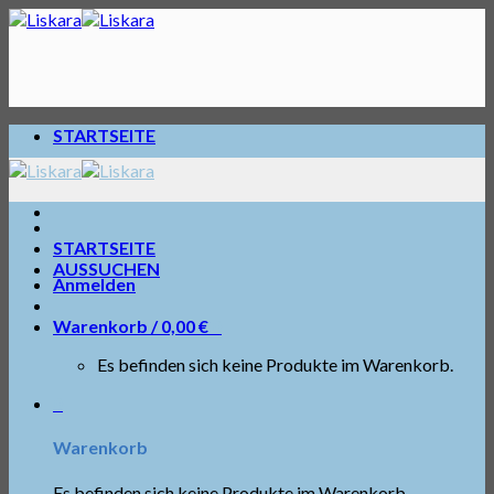
Skip
to
content
STARTSEITE
STARTSEITE
AUSSUCHEN
Anmelden
Warenkorb /
0,00
€
0
Es befinden sich keine Produkte im Warenkorb.
0
Warenkorb
Es befinden sich keine Produkte im Warenkorb.