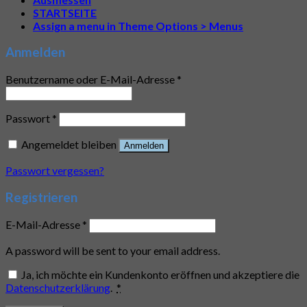
STARTSEITE
Assign a menu in Theme Options > Menus
Anmelden
Benutzername oder E-Mail-Adresse
*
Passwort
*
Angemeldet bleiben
Anmelden
Passwort vergessen?
Registrieren
E-Mail-Adresse
*
A password will be sent to your email address.
Ja, ich möchte ein Kundenkonto eröffnen und akzeptiere die
Datenschutzerklärung
.
*