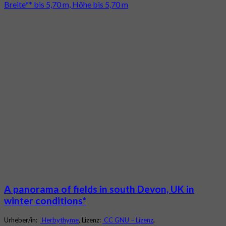
Breite** bis 5,70 m, Höhe bis 5,70 m
A panorama of fields in south Devon, UK in
winter conditions*
Urheber/in:
Herbythyme
, Lizenz:
CC GNU – Lizenz
,