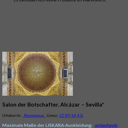
Salon der Botschafter, Alcázar – Sevilla*
Urheber/in:
Alvesgaspar
, Lizenz:
CC BY-SA 4.0
,
Maximale Maße der LISKARA-Auskleidung:
umlaufende