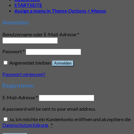
STARTSEITE
Assign a menu in Theme Options > Menus
Anmelden
Benutzername oder E-Mail-Adresse
*
Passwort
*
Angemeldet bleiben
Anmelden
Passwort vergessen?
Registrieren
E-Mail-Adresse
*
A password will be sent to your email address.
Ja, ich möchte ein Kundenkonto eröffnen und akzeptiere die
Datenschutzerklärung
.
*