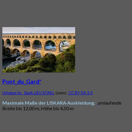
Pont_du_Gard*
Urheber/in:
Benh LIEU SONG
, Lizenz:
CC BY-SA 3.0
Maximale Maße der LISKARA-Auskleidung:
umlaufende
Breite bis 12,00 m, Höhe bis 4,50 m