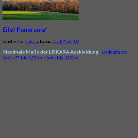
Eifel-Panorama*
Urheber/in:
Liskara
, Lizenz:
CC BY-SA 4.0
,
Maximale Maße der LISKARA-Auskleidung:
umlaufende
Breite** bis 5,00 m, Höhe bis 3,00 m