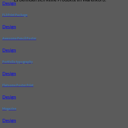
Design
FL3 Print Package
Design
Awesome Pencil Poster
Design
Portfolio typography
Design
Flatsome Poster Print
Design
Magazine
Design