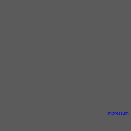
Impressum