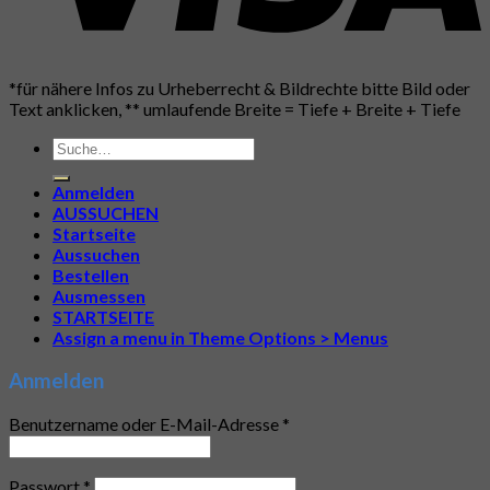
*für nähere Infos zu Urheberrecht & Bildrechte bitte Bild oder
Text anklicken, ** umlaufende Breite = Tiefe + Breite + Tiefe
Suche
nach:
Anmelden
AUSSUCHEN
Startseite
Aussuchen
Bestellen
Ausmessen
STARTSEITE
Assign a menu in Theme Options > Menus
Anmelden
Benutzername oder E-Mail-Adresse
*
Passwort
*