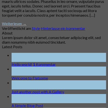
mauris ultrices sodales. Phasellus in leo ornare, vulputate purus
eget, iaculis tellus. Donec sed laoreet orci. Praesent faucibus
feugiat velit a iaculis. Class aptent taciti sociosqu ad litora
torquent per conubia nostra, per inceptos himenaeos. […]
Weiterlesen
→
Veröffentlicht am
Style
Hinterlasse ein kommentar
About
Lorem ipsum dolor sit amet, consectetuer adipiscing elit, sed
diam nonummy nibh euismod tincidunt.
Latest Posts
04
Aug.
Hello world!
1
Kommentar
19
Nov.
Welcome to Flatsome
13
Okt.
Just another post with A Gallery
13
Okt.
A Simple Blog Post