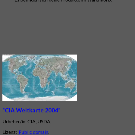
“CIA Weltkarte 2004“
Urheber/in: CIA, USDA,
Lizenz:
Public domain
,