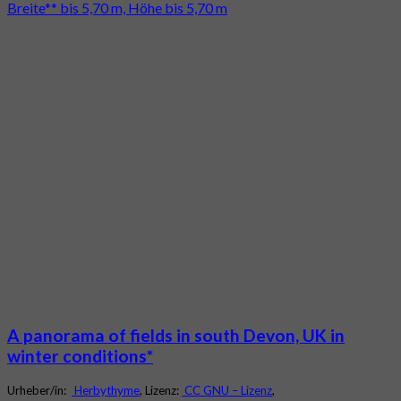
Breite** bis 5,70 m, Höhe bis 5,70 m
A panorama of fields in south Devon, UK in
winter conditions*
Urheber/in:
Herbythyme
, Lizenz:
CC GNU – Lizenz
,