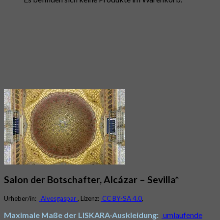
Salon der Botschafter, Alcázar – Sevilla*
Urheber/in:
Alvesgaspar
, Lizenz:
CC BY-SA 4.0
,
Maximale Maße der LISKARA-Auskleidung:
umlaufende