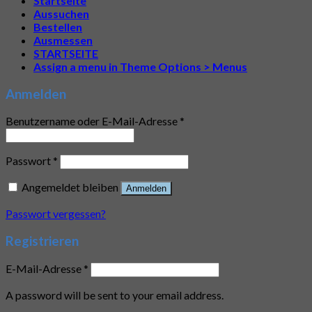
Startseite
Aussuchen
Bestellen
Ausmessen
STARTSEITE
Assign a menu in Theme Options > Menus
Anmelden
Benutzername oder E-Mail-Adresse
*
Passwort
*
Angemeldet bleiben
Anmelden
Passwort vergessen?
Registrieren
E-Mail-Adresse
*
A password will be sent to your email address.