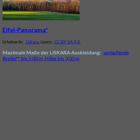
Eifel-Panorama*
Urheber/in:
Liskara
, Lizenz:
CC BY-SA 4.0
,
Maximale Maße der LISKARA-Auskleidung:
umlaufende
Breite** bis 5,00 m, Höhe bis 3,00 m