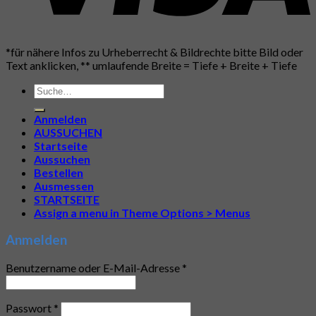
*für nähere Infos zu Urheberrecht & Bildrechte bitte Bild oder
Text anklicken, ** umlaufende Breite = Tiefe + Breite + Tiefe
Suche
nach:
Anmelden
AUSSUCHEN
Startseite
Aussuchen
Bestellen
Ausmessen
STARTSEITE
Assign a menu in Theme Options > Menus
Anmelden
Benutzername oder E-Mail-Adresse
*
Passwort
*