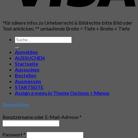
*für nähere Infos zu Urheberrecht & Bildrechte bitte Bild oder
Text anklicken, ** umlaufende Breite = Tiefe + Breite + Tiefe
Suche
nach:
Anmelden
AUSSUCHEN
Startseite
Aussuchen
Bestellen
Ausmessen
STARTSEITE
Assign a menu in Theme Options > Menus
Anmelden
Benutzername oder E-Mail-Adresse
*
Passwort
*