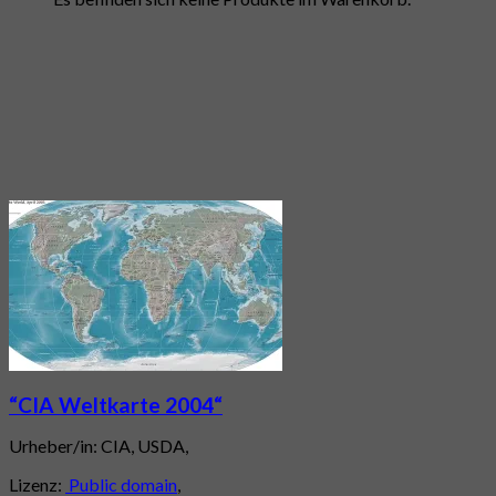
“CIA Weltkarte 2004“
Urheber/in: CIA, USDA,
Lizenz:
Public domain
,