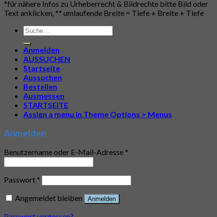
*für nähere Infos zu Urheberrecht & Bildrechte bitte Bild oder
Text anklicken, ** umlaufende Breite = Tiefe + Breite + Tiefe
Suche
nach:
Anmelden
AUSSUCHEN
Startseite
Aussuchen
Bestellen
Ausmessen
STARTSEITE
Assign a menu in Theme Options > Menus
Anmelden
Benutzername oder E-Mail-Adresse
*
Passwort
*
Angemeldet bleiben
Anmelden
Passwort vergessen?