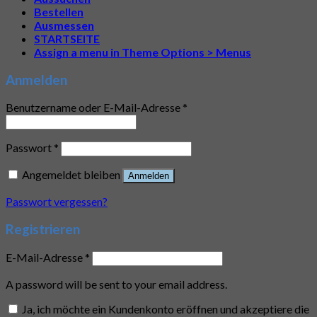
Bestellen
Ausmessen
STARTSEITE
Assign a menu in Theme Options > Menus
Anmelden
Benutzername oder E-Mail-Adresse
*
Passwort
*
Angemeldet bleiben
Anmelden
Passwort vergessen?
Registrieren
E-Mail-Adresse
*
A password will be sent to your email address.
Ja, ich möchte ein Kundenkonto eröffnen und akzeptiere die