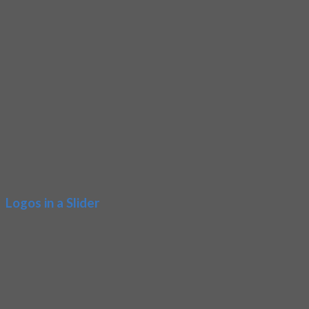
Logos in a Slider