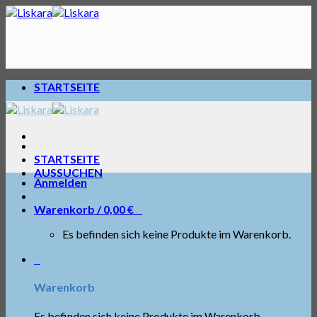
Skip
to
content
STARTSEITE
STARTSEITE
AUSSUCHEN
Anmelden
Warenkorb /
0,00
€
0
Es befinden sich keine Produkte im Warenkorb.
0
Warenkorb
Es befinden sich keine Produkte im Warenkorb.