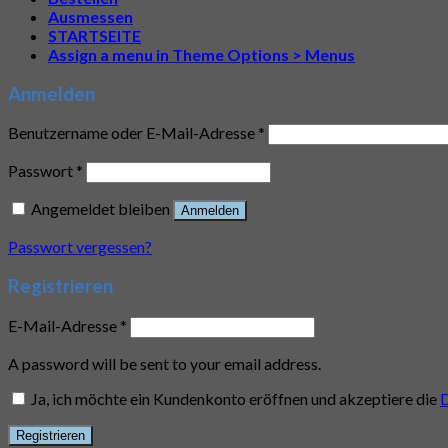
Ausmessen
STARTSEITE
Assign a menu in Theme Options > Menus
Anmelden
Benutzername oder E-Mail-Adresse
*
Passwort
*
Angemeldet bleiben
Anmelden
Passwort vergessen?
Registrieren
E-Mail-Adresse
*
A password will be sent to your email address.
Ja, ich möchte ein Kundenkonto eröffnen und akzeptiere die
D
Registrieren